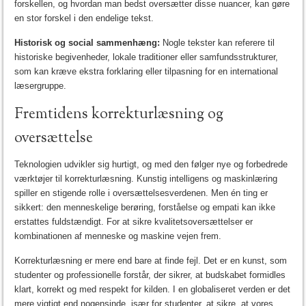
forskellen, og hvordan man bedst oversætter disse nuancer, kan gøre
en stor forskel i den endelige tekst.
Historisk og social sammenhæng:
Nogle tekster kan referere til
historiske begivenheder, lokale traditioner eller samfundsstrukturer,
som kan kræve ekstra forklaring eller tilpasning for en international
læsergruppe.
Fremtidens korrekturlæsning og
oversættelse
Teknologien udvikler sig hurtigt, og med den følger nye og forbedrede
værktøjer til korrekturlæsning. Kunstig intelligens og maskinlæring
spiller en stigende rolle i oversættelsesverdenen. Men én ting er
sikkert: den menneskelige berøring, forståelse og empati kan ikke
erstattes fuldstændigt. For at sikre kvalitetsoversættelser er
kombinationen af menneske og maskine vejen frem.
Korrekturlæsning er mere end bare at finde fejl. Det er en kunst, som
studenter og professionelle forstår, der sikrer, at budskabet formidles
klart, korrekt og med respekt for kilden. I en globaliseret verden er det
mere vigtigt end nogensinde, især for studenter, at sikre, at vores