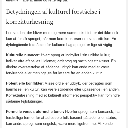
effektiv måde at finde og rette fejl på.
Betydningen af kulturel forståelse i
korrekturlæsning
I en verden, der bliver mere og mere sammenkoblet, er det ikke nok
kun at forstå sproget, når man korrekturlæser en oversættelse. En
dybdegående forståelse for kulturen bag sproget er lige så vigtig.
Kulturelle nuancer:
Hvert sprog er indhyllet i sin unikke kultur,
hvilket ofte afspejles i idiomer, ordsprog og sætningsstrukturer. En
direkte oversættelse af sådanne udtryk kan ende med at være
forvirrende eller meningsløs for læsere fra en anden kultur.
Potentielle konflikter:
Visse ord eller udtryk, der betragtes som
harmløse i en kultur, kan være stødende eller upassende i en anden.
Korrekturlæsning med et kulturelt informeret perspektiv kan forhindre
sådanne fejlslutninger.
Formelle versus uformelle toner:
Hvorfor sprog, som koreansk, har
forskellige former for at adressere folk baseret på alder eller status,
kan andre sprog, som engelsk, være mere ligefremme. At kende