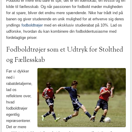
Fodbold er mere end bare et spil; det er en lidenskab, en livsstil og en
kilde til fællesskab. Og når passionen for fodbold møder muligheden
for at spare, bliver det endnu mere spændende. Nike har trådt ind på
banen og giver studerende en unik mulighed for at erhverve sig deres
yndlings
fodboldtrøjer
med en eksklusiv studierabat på 10%. Lad os
udforske, hvordan du kan kombinere din fodboldentusiasme med
fordelagtige priser.
Fodboldtrøjer som et Udtryk for Stolthed
og Fællesskab
Før vi dykker
ned i
rabatdetaljerne,
lad os
reflektere over,
hvad
fodboldtrøjer
egentlig
repræsenterer.
Det er mere