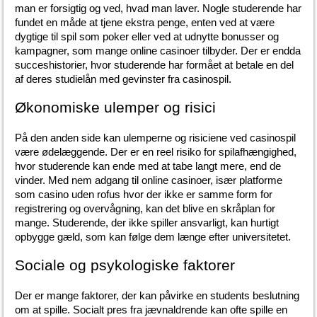
man er forsigtig og ved, hvad man laver. Nogle studerende har 
fundet en måde at tjene ekstra penge, enten ved at være 
dygtige til spil som poker eller ved at udnytte bonusser og 
kampagner, som mange online casinoer tilbyder. Der er endda 
succeshistorier, hvor studerende har formået at betale en del 
af deres studielån med gevinster fra casinospil.
Økonomiske ulemper og risici
På den anden side kan ulemperne og risiciene ved casinospil 
være ødelæggende. Der er en reel risiko for spilafhængighed, 
hvor studerende kan ende med at tabe langt mere, end de 
vinder. Med nem adgang til online casinoer, især platforme 
som casino uden rofus hvor der ikke er samme form for 
registrering og overvågning, kan det blive en skråplan for 
mange. Studerende, der ikke spiller ansvarligt, kan hurtigt 
opbygge gæld, som kan følge dem længe efter universitetet.
Sociale og psykologiske faktorer
Der er mange faktorer, der kan påvirke en students beslutning 
om at spille. Socialt pres fra jævnaldrende kan ofte spille en 