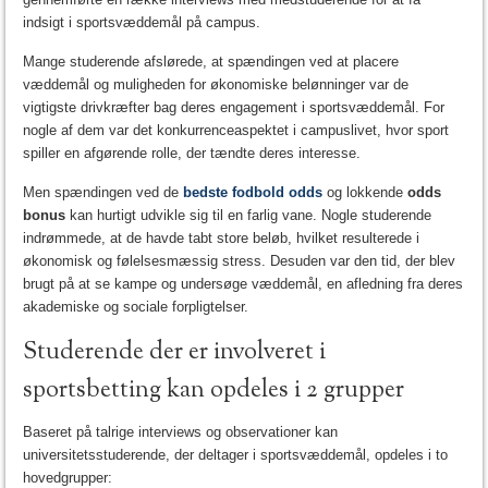
indsigt i sportsvæddemål på campus.
Mange studerende afslørede, at spændingen ved at placere
væddemål og muligheden for økonomiske belønninger var de
vigtigste drivkræfter bag deres engagement i sportsvæddemål. For
nogle af dem var det konkurrenceaspektet i campuslivet, hvor sport
spiller en afgørende rolle, der tændte deres interesse.
Men spændingen ved de
bedste fodbold odds
og lokkende
odds
bonus
kan hurtigt udvikle sig til en farlig vane. Nogle studerende
indrømmede, at de havde tabt store beløb, hvilket resulterede i
økonomisk og følelsesmæssig stress. Desuden var den tid, der blev
brugt på at se kampe og undersøge væddemål, en afledning fra deres
akademiske og sociale forpligtelser.
Studerende der er involveret i
sportsbetting kan opdeles i 2 grupper
Baseret på talrige interviews og observationer kan
universitetsstuderende, der deltager i sportsvæddemål, opdeles i to
hovedgrupper: