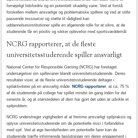
fornøjeligt tidsfordriv og en potentielt skadelig vane. Ved at forstå
forskellen mellem ansvarlige og problematiske spillere og ved at stille
passende ressourcer og støtte til rådighed kan
uddannelsesinstitutioner spille en afgørende rolle for at sikre, at de
studerende får en positiv og sikker oplevelse med sportsvæddemål.
NCRG rapporterer, at de fleste
universitetsstuderende spiller ansvarligt
National Center for Responsible Gaming (NCRG) har foretaget
undersøgelser om spillevaner blandt universitetsstuderende. Deres
resultater viser, at de fleste universitetsstuderende deltager i
spilaktiviteter på en ansvarlig måde.
NCRG rapporterer
, at ca. 75 %
af de studerende på college har spillet mindst én gang inden for det
seneste år, og at størstedelen af dem har gjort det uden at udvikle et
spilproblem.
NCRG understreger vigtigheden af at fremme ansvarligt spilpraksis og
oplyse universitetsstuderende om de potentielle risici i forbindelse
med spil. Ved at øge bevidstheden om potentielle farer kan de
studerende træffe informerede beslutninger om deres engagement i