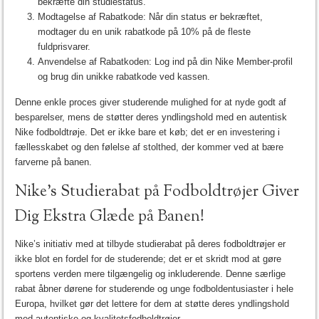
bekræfte din studiestatus.
Modtagelse af Rabatkode: Når din status er bekræftet,
modtager du en unik rabatkode på 10% på de fleste
fuldprisvarer.
Anvendelse af Rabatkoden: Log ind på din Nike Member-profil
og brug din unikke rabatkode ved kassen.
Denne enkle proces giver studerende mulighed for at nyde godt af
besparelser, mens de støtter deres yndlingshold med en autentisk
Nike fodboldtrøje. Det er ikke bare et køb; det er en investering i
fællesskabet og den følelse af stolthed, der kommer ved at bære
farverne på banen.
Nike’s Studierabat på Fodboldtrøjer Giver
Dig Ekstra Glæde på Banen!
Nike’s initiativ med at tilbyde studierabat på deres fodboldtrøjer er
ikke blot en fordel for de studerende; det er et skridt mod at gøre
sportens verden mere tilgængelig og inkluderende. Denne særlige
rabat åbner dørene for studerende og unge fodboldentusiaster i hele
Europa, hvilket gør det lettere for dem at støtte deres yndlingshold
med autentiske og kvalitetsfodboldtrøjer.