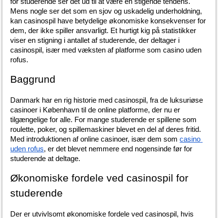
for studerende ser det ud til at være en stigende tendens. 
Mens nogle ser det som en sjov og uskadelig underholdning, 
kan casinospil have betydelige økonomiske konsekvenser for 
dem, der ikke spiller ansvarligt. Et hurtigt kig på statistikker 
viser en stigning i antallet af studerende, der deltager i 
casinospil, især med væksten af platforme som casino uden 
rofus.
Baggrund
Danmark har en rig historie med casinospil, fra de luksuriøse 
casinoer i København til de online platforme, der nu er 
tilgængelige for alle. For mange studerende er spillene som 
roulette, poker, og spillemaskiner blevet en del af deres fritid. 
Med introduktionen af online casinoer, især dem som 
casino 
uden rofus
, er det blevet nemmere end nogensinde før for 
studerende at deltage.
Økonomiske fordele ved casinospil for 
studerende
Der er utvivlsomt økonomiske fordele ved casinospil, hvis 