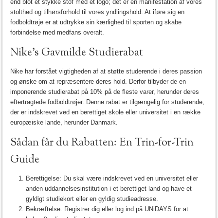
end blot et stykke stof med et logo; det er en manifestation af vores
stolthed og tilhørsforhold til vores yndlingshold. At iføre sig en
fodboldtrøje er at udtrykke sin kærlighed til sporten og skabe
forbindelse med medfans overalt.
Nike’s Gavmilde Studierabat
Nike har forstået vigtigheden af at støtte studerende i deres passion
og ønske om at repræsentere deres hold. Derfor tilbyder de en
imponerende studierabat på 10% på de fleste varer, herunder deres
eftertragtede fodboldtrøjer. Denne rabat er tilgængelig for studerende,
der er indskrevet ved en berettiget skole eller universitet i en række
europæiske lande, herunder Danmark.
Sådan får du Rabatten: En Trin-for-Trin
Guide
Berettigelse: Du skal være indskrevet ved en universitet eller
anden uddannelsesinstitution i et berettiget land og have et
gyldigt studiekort eller en gyldig studieadresse.
Bekræftelse: Registrer dig eller log ind på UNiDAYS for at