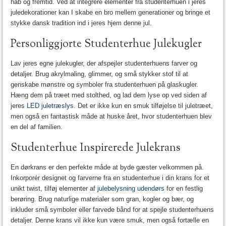
håb og fremtid. Ved at integrere elementer fra studenterhuen i jeres
juledekorationer kan I skabe en bro mellem generationer og bringe et
stykke dansk tradition ind i jeres hjem denne jul.
Personliggjorte Studenterhue Julekugler
Lav jeres egne julekugler, der afspejler studenterhuens farver og
detaljer. Brug akrylmaling, glimmer, og små stykker stof til at
genskabe mønstre og symboler fra studenterhuen på glaskugler.
Hæng dem på træet med stolthed, og lad dem lyse op ved siden af
jeres
LED juletræslys
. Det er ikke kun en smuk tilføjelse til juletræet,
men også en fantastisk måde at huske året, hvor studenterhuen blev
en del af familien.
Studenterhue Inspirerede Julekrans
En dørkrans er den perfekte måde at byde gæster velkommen på.
Inkorporér designet og farverne fra en studenterhue i din krans for et
unikt twist, tilføj elementer af
julebelysning udendørs
for en festlig
berøring. Brug naturlige materialer som gran, kogler og bær, og
inkluder små symboler eller farvede bånd for at spejle studenterhuens
detaljer. Denne krans vil ikke kun være smuk, men også fortælle en