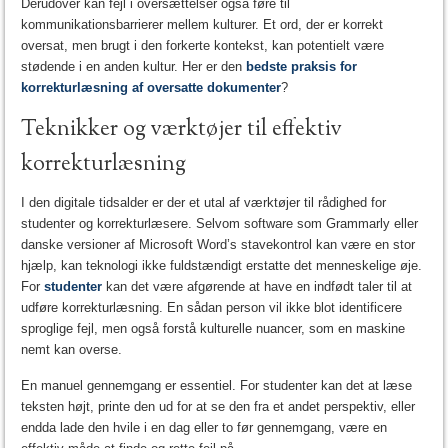
Derudover kan fejl i oversættelser også føre til
kommunikationsbarrierer mellem kulturer. Et ord, der er korrekt
oversat, men brugt i den forkerte kontekst, kan potentielt være
stødende i en anden kultur. Her er den
bedste praksis for
korrekturlæsning af oversatte dokumenter
?
Teknikker og værktøjer til effektiv
korrekturlæsning
I den digitale tidsalder er der et utal af værktøjer til rådighed for
studenter og korrekturlæsere. Selvom software som Grammarly eller
danske versioner af Microsoft Word’s stavekontrol kan være en stor
hjælp, kan teknologi ikke fuldstændigt erstatte det menneskelige øje.
For
studenter
kan det være afgørende at have en indfødt taler til at
udføre korrekturlæsning. En sådan person vil ikke blot identificere
sproglige fejl, men også forstå kulturelle nuancer, som en maskine
nemt kan overse.
En manuel gennemgang er essentiel. For studenter kan det at læse
teksten højt, printe den ud for at se den fra et andet perspektiv, eller
endda lade den hvile i en dag eller to før gennemgang, være en