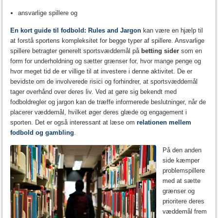
ansvarlige spillere og
En kort guide til fodbold: Rules and Jargon
kan være en hjælp til
at forstå sportens kompleksitet for begge typer af spillere. Ansvarlige
spillere betragter generelt sportsvæddemål på
betting sider
som en
form for underholdning og sætter grænser for, hvor mange penge og
hvor meget tid de er villige til at investere i denne aktivitet. De er
bevidste om de involverede risici og forhindrer, at sportsvæddemål
tager overhånd over deres liv. Ved at gøre sig bekendt med
fodboldregler og jargon kan de træffe informerede beslutninger, når de
placerer væddemål, hvilket øger deres glæde og engagement i
sporten. Det er også interessant at læse om
relationen mellem
fodbold og gambling
.
På den anden
side kæmper
problemspillere
med at sætte
grænser og
prioritere deres
væddemål frem