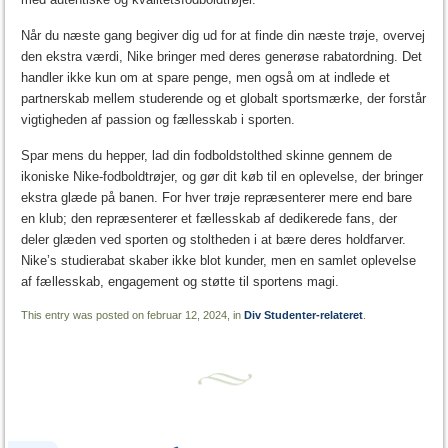
Når du næste gang begiver dig ud for at finde din næste trøje, overvej
den ekstra værdi, Nike bringer med deres generøse rabatordning. Det
handler ikke kun om at spare penge, men også om at indlede et
partnerskab mellem studerende og et globalt sportsmærke, der forstår
vigtigheden af passion og fællesskab i sporten.
Spar mens du hepper, lad din fodboldstolthed skinne gennem de
ikoniske Nike-fodboldtrøjer, og gør dit køb til en oplevelse, der bringer
ekstra glæde på banen. For hver trøje repræsenterer mere end bare
en klub; den repræsenterer et fællesskab af dedikerede fans, der
deler glæden ved sporten og stoltheden i at bære deres holdfarver.
Nike’s studierabat skaber ikke blot kunder, men en samlet oplevelse
af fællesskab, engagement og støtte til sportens magi.
This entry was posted on februar 12, 2024, in
Div Studenter-relateret
.