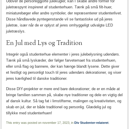
Udover de personliggjorte julekugler, kan I skabe andre former for
juletræspynt inspireret af studenterhuen. Tænk på små filt-huer,
miniaturebøger eller andre symboler, der repræsenterer studenterlivet.
Disse håndlavede pyntegenstande vil se fantastiske ud på jeres
juletræ, især når de er oplyst af jeres omhyggeligt udvalgte LED
juletræslys.
En Jul med Lys og Tradition
Integrér også studenterhue elementer i jeres julebelysning udendørs.
Tænk på små lyskæder, der følger farvetemaet fra studenterhuen,
eller små flag og bannere, der kan hænge blandt lysene. Dette giver
et festligt og personligt touch til jeres udendørs dekorationer, og viser
jeres kærlighed til danske traditioner.
Disse DIY-projekter er mere end bare dekorationer; de er en måde at
bringe familien sammen på, skabe nye traditioner og dele en vigtig del
af dansk kultur. Så tag fat i limstifterne, malingen og kreativiteten, og
skab en jul, der er både traditionel og personlig. Glædelig jul og
tillykke med studenterhuen!
This entry was posted on november 17, 2023, in
Div Studenter-relateret
.