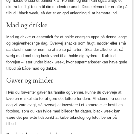
og måske endda et banner klar. Konfetti og horn kan også tilføje et
ekstra festligt touch til din studenterkørsel. Disse elementer er ofte på
tilbud i black week, så det er en god anledning til at hamstre ind.
Mad og drikke
Mad og drikke er essentielt for at holde energien oppe på denne lange
og begivenhedsrige dag. Overvej snacks som frugt, nødder eller små
sandwich, som er nemme at spise på farten. Skal der alkohol til, så
vælg med omhu og husk vand til at holde dig hydreret. Køb ind i
forvejen – især under black week, hvor supermarkeder kan have gode
tilbud på både mad og drikke.
Gaver og minder
Hvis du forventer gaver fra familie og venner, kunne du overveje at
lave en ønskeliste for at gøre det lettere for dem. Minderne fra denne
dag vil vare evigt, så overvej at investere i et kamera eller bestil en
fotobog, som du kan fylde med billeder fra dagen. black week kan
være det perfekte tidspunkt at købe teknologi og fototilbehør på
tilbud.