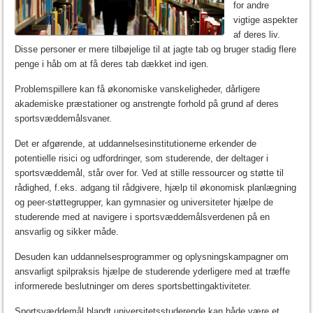
for andre
vigtige aspekter
af deres liv.
Disse personer er mere tilbøjelige til at jagte tab og bruger stadig flere
penge i håb om at få deres tab dækket ind igen.
Problemspillere kan få økonomiske vanskeligheder, dårligere
akademiske præstationer og anstrengte forhold på grund af deres
sportsvæddemålsvaner.
Det er afgørende, at uddannelsesinstitutionerne erkender de
potentielle risici og udfordringer, som studerende, der deltager i
sportsvæddemål, står over for. Ved at stille ressourcer og støtte til
rådighed, f.eks. adgang til rådgivere, hjælp til økonomisk planlægning
og peer-støttegrupper, kan gymnasier og universiteter hjælpe de
studerende med at navigere i sportsvæddemålsverdenen på en
ansvarlig og sikker måde.
Desuden kan uddannelsesprogrammer og oplysningskampagner om
ansvarligt spilpraksis hjælpe de studerende yderligere med at træffe
informerede beslutninger om deres sportsbettingaktiviteter.
Sportsvæddemål blandt universitetsstuderende kan både være et