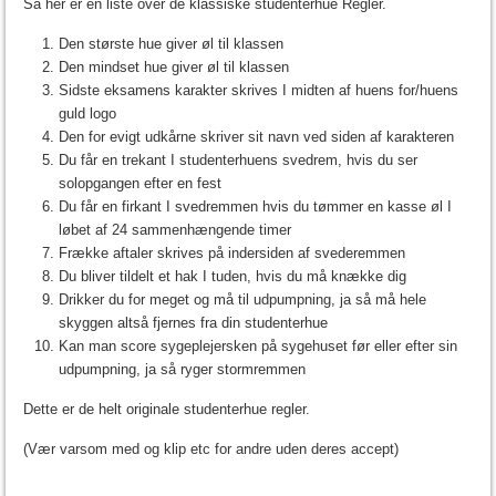
Så her er en liste over de klassiske studenterhue Regler.
Den største hue giver øl til klassen
Den mindset hue giver øl til klassen
Sidste eksamens karakter skrives I midten af huens for/huens
guld logo
Den for evigt udkårne skriver sit navn ved siden af karakteren
Du får en trekant I studenterhuens svedrem, hvis du ser
solopgangen efter en fest
Du får en firkant I svedremmen hvis du tømmer en kasse øl I
løbet af 24 sammenhængende timer
Frække aftaler skrives på indersiden af svederemmen
Du bliver tildelt et hak I tuden, hvis du må knække dig
Drikker du for meget og må til udpumpning, ja så må hele
skyggen altså fjernes fra din studenterhue
Kan man score sygeplejersken på sygehuset før eller efter sin
udpumpning, ja så ryger stormremmen
Dette er de helt originale studenterhue regler.
(Vær varsom med og klip etc for andre uden deres accept)