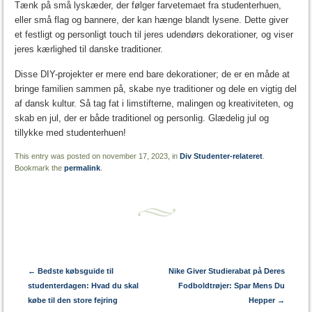
Tænk på små lyskæder, der følger farvetemaet fra studenterhuen,
eller små flag og bannere, der kan hænge blandt lysene. Dette giver
et festligt og personligt touch til jeres udendørs dekorationer, og viser
jeres kærlighed til danske traditioner.
Disse DIY-projekter er mere end bare dekorationer; de er en måde at
bringe familien sammen på, skabe nye traditioner og dele en vigtig del
af dansk kultur. Så tag fat i limstifterne, malingen og kreativiteten, og
skab en jul, der er både traditionel og personlig. Glædelig jul og
tillykke med studenterhuen!
This entry was posted on november 17, 2023, in
Div Studenter-relateret
.
Bookmark the
permalink
.
Post navigation
←
Bedste købsguide til
Nike Giver Studierabat på Deres
studenterdagen: Hvad du skal
Fodboldtrøjer: Spar Mens Du
købe til den store fejring
Hepper
→