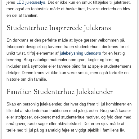
jeres
LED juletræslys
. Det er ikke kun en smuk tilføjelse til juletræet,
men også en fantastisk måde at huske året, hvor studenterhuen blev
en del af familien.
Studenterhue Inspirerede Julekrans
En dørkrans er den perfekte måde at byde gæster velkommen på.
Inkorporér designet og farverne fra en studenterhue i din krans for et
unikt twist, tilføj elementer af
julebelysning udendørs
for en festlig
berøring. Brug naturlige materialer som gran, kogler og bær, og
inkluder små symboler eller farvede bånd for at spejle studenterhuens
detaljer. Denne krans vil ikke kun være smuk, men også fortælle en
historie om din familie.
Familien Studenterhue Julekalender
Skab en personlig julekalender, der hver dag frem til jul kombinerer en
lille del af studenterhue traditionen med juleglæden. Brug små kasser
eller stofposer, dekoreret med studenterhue motiver, og fyld dem med
små gaver, søde sager eller aktivitetskort. Det er en sjov måde at
tælle ned til jul på og samtidig fejre et vigtigt øjeblik i familiens liv.