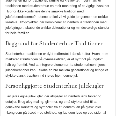
Julen er en tid for traditioner, familie og kreativitet. I Danmark er
traditionen med studenterhue en stolt markering af et vigtigt livsskridt.
Hvorfor ikke kombinere denne smukke tradition med
juleforberedelserne? I denne artikel vil vi guide jer gennem en række
kreative DIY-projekter, der kombinerer studenterhue traditionen med
julefejringen, skabende unikke dekorationer og mindeværdige stunder
for hele familien.
Baggrund for Studenterhue Traditionen
Studenterhue traditionen er dybt rodfæstet i dansk kultur. Huen, som
markerer afslutningen på gymnasietiden, er et symbol på ungdom,
håb og fremtid. Ved at integrere elementer fra studenterhuen i jeres
juledekorationer kan I skabe en bro mellem generationer og bringe et
stykke dansk tradition ind i jeres hjem denne jul.
Personliggjorte Studenterhue Julekugler
Lav jeres egne julekugler, der afspejler studenterhuens farver og
detaljer. Brug akrylmaling, glimmer, og små stykker stof til at
genskabe mønstre og symboler fra studenterhuen på glaskugler.
Hæng dem på træet med stolthed, og lad dem lyse op ved siden af