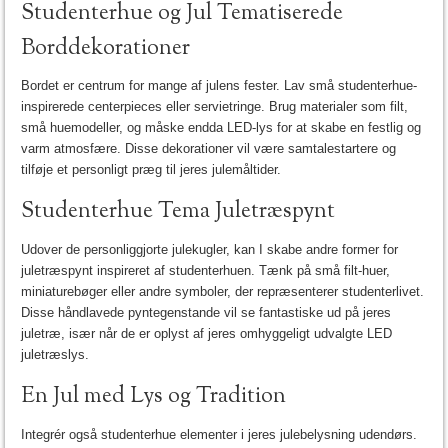
Studenterhue og Jul Tematiserede
Borddekorationer
Bordet er centrum for mange af julens fester. Lav små studenterhue-
inspirerede centerpieces eller servietringe. Brug materialer som filt,
små huemodeller, og måske endda LED-lys for at skabe en festlig og
varm atmosfære. Disse dekorationer vil være samtalestartere og
tilføje et personligt præg til jeres julemåltider.
Studenterhue Tema Juletræspynt
Udover de personliggjorte julekugler, kan I skabe andre former for
juletræspynt inspireret af studenterhuen. Tænk på små filt-huer,
miniaturebøger eller andre symboler, der repræsenterer studenterlivet.
Disse håndlavede pyntegenstande vil se fantastiske ud på jeres
juletræ, især når de er oplyst af jeres omhyggeligt udvalgte LED
juletræslys.
En Jul med Lys og Tradition
Integrér også studenterhue elementer i jeres julebelysning udendørs.