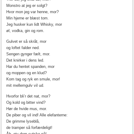
Monstro at jeg er solgt?
Hvor mon jeg var henne, mor?
Min hjerne er blæst tom.
Jeg husker kun lidt Whisky, mor
øl, vodka, gin og rom.
Gulvet er så skråt, mor
og loftet falder ned.
Sengen gynger fælt, mor.
Det knirker i dens led.
Har du hentet spanden, mor
og moppen og en klud?
Kom tag og ryk en smule, mor!
mit mellemgulv vil ud.
Hvorfor bli’r det nat, mor?
Og kold og bitter vind?
Hør de hvide mus, mor.
De piber og vil ind! Alle elefanterne:
De grimme lyseblå,
de tramper så forfærdeligt!
Åh, giv dem sutsko på!