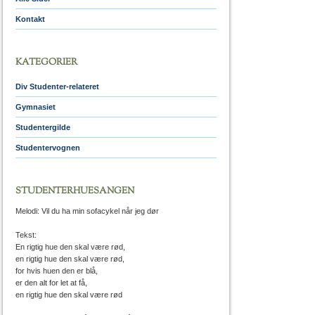
Kontakt
KATEGORIER
Div Studenter-relateret
Gymnasiet
Studentergilde
Studentervognen
STUDENTERHUESANGEN
Melodi: Vil du ha min sofacykel når jeg dør
Tekst:
En rigtig hue den skal være rød,
en rigtig hue den skal være rød,
for hvis huen den er blå,
er den alt for let at få,
en rigtig hue den skal være rød