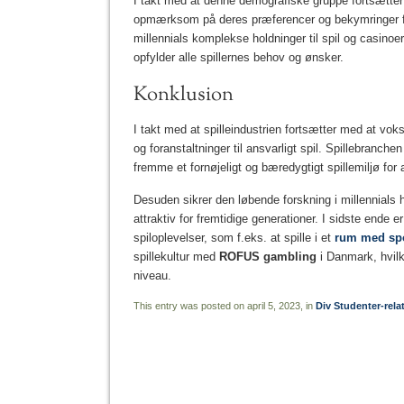
I takt med at denne demografiske gruppe fortsætter 
opmærksom på deres præferencer og bekymringer for 
millennials komplekse holdninger til spil og casinoe
opfylder alle spillernes behov og ønsker.
Konklusion
I takt med at spilleindustrien fortsætter med at vokse
og foranstaltninger til ansvarligt spil. Spillebranch
fremme et fornøjeligt og bæredygtigt spillemiljø for a
Desuden sikrer den løbende forskning i millennials ho
attraktiv for fremtidige generationer. I sidste ende
spiloplevelser, som f.eks. at spille i et
rum med spor
spillekultur med
ROFUS gambling
i Danmark, hvilke
niveau.
This entry was posted on april 5, 2023, in
Div Studenter-rela