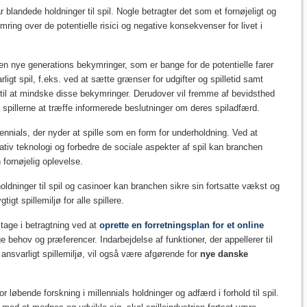
r blandede holdninger til spil. Nogle betragter det som et fornøjeligt og
ing over de potentielle risici og negative konsekvenser for livet i
den nye generations bekymringer, som er bange for de potentielle farer
rligt spil, f.eks. ved at sætte grænser for udgifter og spilletid samt
 til at mindske disse bekymringer. Derudover vil fremme af bevidsthed
 spillerne at træffe informerede beslutninger om deres spiladfærd.
ennials, der nyder at spille som en form for underholdning. Ved at
vativ teknologi og forbedre de sociale aspekter af spil kan branchen
 fornøjelig oplevelse.
oldninger til spil og casinoer kan branchen sikre sin fortsatte vækst og
t spillemiljø for alle spillere.
 tage i betragtning ved at
oprette en forretningsplan for et online
ige behov og præferencer. Indarbejdelse af funktioner, der appellerer til
ansvarligt spillemiljø, vil også være afgørende for
nye danske
løbende forskning i millennials holdninger og adfærd i forhold til spil.