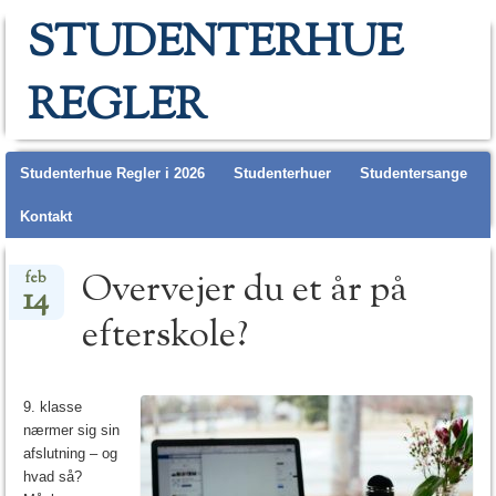
STUDENTERHUE
REGLER
Main menu
Studenterhue Regler i 2026
Studenterhuer
Studentersange
Kontakt
Overvejer du et år på
feb
14
efterskole?
9. klasse
nærmer sig sin
afslutning – og
hvad så?