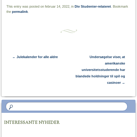
This entry was posted on februar 14, 2022, in
Div Studenter-relateret
. Bookmark
the
permalink
.
Post navigation
←
Julekalender for alle aldre
Undersøgelse viser, at
amerikanske
universitetsstuderende har
blandede holdninger til spil og
casinoer
→
INTERESSANTE NYHEDER