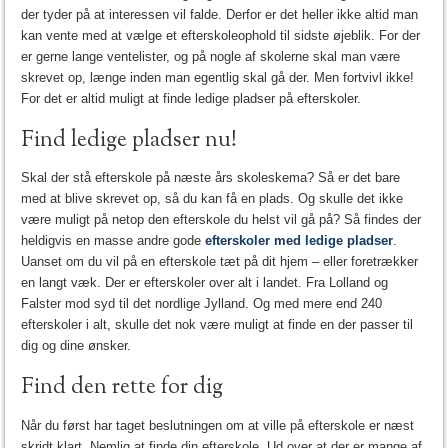
der tyder på at interessen vil falde. Derfor er det heller ikke altid man
kan vente med at vælge et efterskoleophold til sidste øjeblik. For der
er gerne lange ventelister, og på nogle af skolerne skal man være
skrevet op, længe inden man egentlig skal gå der. Men fortvivl ikke!
For det er altid muligt at finde ledige pladser på efterskoler.
Find ledige pladser nu!
Skal der stå efterskole på næste års skoleskema? Så er det bare
med at blive skrevet op, så du kan få en plads. Og skulle det ikke
være muligt på netop den efterskole du helst vil gå på? Så findes der
heldigvis en masse andre gode
efterskoler med ledige pladser
.
Uanset om du vil på en efterskole tæt på dit hjem – eller foretrækker
en langt væk. Der er efterskoler over alt i landet. Fra Lolland og
Falster mod syd til det nordlige Jylland. Og med mere end 240
efterskoler i alt, skulle det nok være muligt at finde en der passer til
dig og dine ønsker.
Find den rette for dig
Når du først har taget beslutningen om at ville på efterskole er næst
skridt klart. Nemlig at finde din efterskole. Ud over at der er mange af