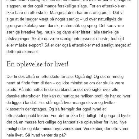
slagsen, er der også mange forskellige slags. For en efterskole er
ikke bare en efterskole. Mange af dem har en særlig profil. Det vil
sige at de lægger vægt på noget særligt – ud over naturligvis de
gængse skolefag som dansk, matematik og sprog. Det kan være
særlige kreative fag, musik og dans eller idræt i alle tænkelige
afskygninger. Skulle du være særligt interesseret i heste, fodbold
eller måske e-sport? Så er der også efterskoler med særligt meget af
dette på skemaet.
En oplevelse for livet!
Der findes altså en efterskole for alle. Også dig! Og det er rimelig
nemt at finde frem til den – og ikke mindst se om der skulle være
plads. På internettet finder du blandt andet oversigter over alle
danske efterskoler. Her kan du hurtigt se hvilken profil de har og hvor
de ligger i landet. Her står også hvor mange elever og hvilke
klassetrin der optages. Og så fremgår det også hvad et
efterskoleophold koster. For det er ikke helt billigt. Til gengæld byde
det på en masse forskellige og fantastiske oplevelser for livet. Nye
muligheder og ikke mindst nye venskaber. Venskaber, der ofte varer
hele livet. Så hvad venter du på?