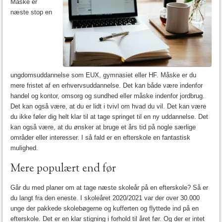
Måske er
næste stop en
ungdomsuddannelse som EUX, gymnasiet eller HF. Måske er du
mere fristet af en erhvervsuddannelse. Det kan både være indenfor
handel og kontor, omsorg og sundhed eller måske indenfor jordbrug.
Det kan også være, at du er lidt i tvivl om hvad du vil. Det kan være
du ikke føler dig helt klar til at tage springet til en ny uddannelse. Det
kan også være, at du ønsker at bruge et års tid på nogle særlige
områder eller interesser. I så fald er en efterskole en fantastisk
mulighed.
Mere populært end før
Går du med planer om at tage næste skoleår på en efterskole? Så er
du langt fra den eneste. I skoleåret 2020/2021 var der over 30.000
unge der pakkede skolebøgerne og kufferten og flyttede ind på en
efterskole. Det er en klar stigning i forhold til året før. Og der er intet