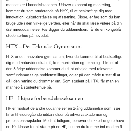
mennesker i handelsbranchen. Udover økonomi og marketing,
kommer du som studerende på HHX, til at beskæftige dig med
innovation, kulturforståelse og afsætning. Disse, er fag som du kan
bruge ude i den virkelige verden, eller når du skal læse videre på din
drømmeuddannelse. Færdiggør du uddannelsen, får du en kongeblå
studenterhue på hovedet.
HTX – Det Tekniske Gymnasium
HTX er det innovative gymnasium, hvor du kommer til at beskæftige
dig med naturvidenskab, it, kommunikation og teknologi. I løbet af
den 3-årige uddannelse kommer du til at arbejde med relevante
samfundsmæssige problemstillinger, og er på den måde rustet til at
gå i den retning du drømmer om. Som student på HTX, får man en
marineblå studenterhue på.
HF – Højere forberedelseseksamen
HF er modsat de andre uddannelser en 2-årig uddannelse som især
fører til videregående uddannelser på erhvervsakademier og
professionshøjskoler. Modsat tidligere, behøver du ikke længere have
en 10. klasse for at starte på en HF, nu kan du komme ind med en 9.