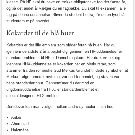
klasse. På HF skal du have en række obligatoriske fag det første år,
og på det andet år vælger du en fagpakke. Du skal til eksamen i alle
fag på denne uddannelse. Bliver du student herfra, får du en lyseblå
studenterhue på hovedet.
Kokarder til de blå huer
Kokarden er det lille emblem som sidder foran på huen. Har du
igennem de sidste 2 år arbejdet dig igennem en HF-uddannelse, er
standard emblemet til HF et Dannebrogskors. Har du kæmpet dig
igennem HHX-uddannelse er kokarden her en Merkurstav, som
stammer fra den romerske Gud Merkur. Grundet til dette symbol er, at
Merkur ifølge romersk mytologi var gud for handel, og staven var
hans standardattribut. Gennemfører du derimod en
ungdomsuddanelse fra HTX, er standardemblemet et
specialdesigenet HTX-emblem.
Derudover kan man vælge imellem andre symboler til sin hue:
Anker
Ahornblad
Halvmåne