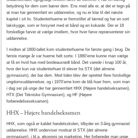
betydning for dem som bærer dem. Ens med alle er, at det er tegn på
at man har gennemført en uddannelse, og nu er klar til det næste
kapitel i sit liv. Studenterhuerne er fremstillet af lærred og har en sort
lakskygge, som er forsynet med et bånd og en kokarde. Der er 18
forskellige farver at vælge imellem, hvor hver farve repræsenterer sin
uddannelse.
I midten af 1800-tallet kom studenterhuerne for første gang i brug. De
første mange år var huerne helt sorte. I 1880’erne kunne man vælge
at få en hvid hue med bordeauxrødt bånd. Det varede i knap 100 år,
hvor der kun var studenterhuer til elever fra STX (det almene
gymnasium), der bar dem. Med tiden blev der oprettet flere forskellige
ungdomsuddannelser, og i 1970’erne kom de blå huer frem, som man
i dag ser på unge der har gennemført HHX (Højere handelseksamen),
HTX (Det Tekniske Gymnasium), og HF (Højere
forberedelseseksamen).
HHX – Højere handelseksamen
HHX, som også er kaldet handelsskolen, tilbyder en 3-årig gymnasiel
uddannelse. HHX underviser modsat til STX (det almene
gymnasium), i bl.a. økonomi og marketing. Her forbereder man unge