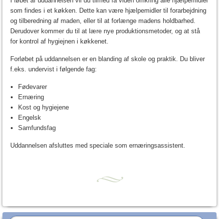
I løbet af uddannelsen vil du tilmed få viden omkring alle hjælpemidler
som findes i et køkken. Dette kan være hjælpemidler til forarbejdning
og tilberedning af maden, eller til at forlænge madens holdbarhed.
Derudover kommer du til at lære nye produktionsmetoder, og at stå
for kontrol af hygiejnen i køkkenet.
Forløbet på uddannelsen er en blanding af skole og praktik. Du bliver
f.eks. undervist i følgende fag:
Fødevarer
Ernæring
Kost og hygiejene
Engelsk
Samfundsfag
Uddannelsen afsluttes med speciale som ernæringsassistent.