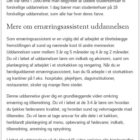
Det var først i 1990’erne man begyndte at uddele studenterhuer til
forskellige uddannelser. I dag bærer man studenterhuer på 18
forskellige uddannelser, som alle har hver deres farve.
Mere om ernæringsassistent uddannelsen
Som ernæringsassistent er en vigtig del af arbejdet at tilrettelægge
fremstillingen af sund og nærende kost til andre mennesker.
Uddannelsen varer mellem 3 år og 5 måneder og 4 år og 2 måneder.
Du vil i løbet af uddannelsen lære om indkøb og økonomi, samt om
planlægning af arbejdet i et storkøkken og rengøring. Når du er
færdiguddannet ernæringsassistent, kan du få arbejde i et storkøkken
og kantiner på f.eks. hospitaler, plejehjem, dagsinstitutioner,
restauranter, skoler og mange flere steder.
Denne uddannelse giver dig en grundlæggende viden omkring
ernæring og tilberedning. Du vil i løbet at de 3-4 år lære om hvordan
du tjekker fødevarers kvalitet, og hvordan sund og velsmagende mad
tilberedes. Du vil lære at tage ansvar for alle dele i et køkken,
heriblandt planlægning af menu, opbevaring af fødevarer, indkøb,
tilberedning, anretning og oprydning.