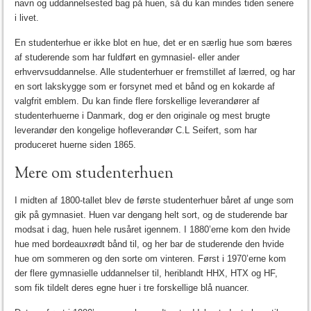
navn og uddannelsested bag på huen, så du kan mindes tiden senere
i livet.
En studenterhue er ikke blot en hue, det er en særlig hue som bæres
af studerende som har fuldført en gymnasiel- eller ander
erhvervsuddannelse. Alle studenterhuer er fremstillet af lærred, og har
en sort lakskygge som er forsynet med et bånd og en kokarde af
valgfrit emblem. Du kan finde flere forskellige leverandører af
studenterhuerne i Danmark, dog er den originale og mest brugte
leverandør den kongelige hofleverandør C.L Seifert, som har
produceret huerne siden 1865.
Mere om studenterhuen
I midten af 1800-tallet blev de første studenterhuer båret af unge som
gik på gymnasiet. Huen var dengang helt sort, og de studerende bar
modsat i dag, huen hele rusåret igennem. I 1880’erne kom den hvide
hue med bordeauxrødt bånd til, og her bar de studerende den hvide
hue om sommeren og den sorte om vinteren. Først i 1970’erne kom
der flere gymnasielle uddannelser til, heriblandt HHX, HTX og HF,
som fik tildelt deres egne huer i tre forskellige blå nuancer.