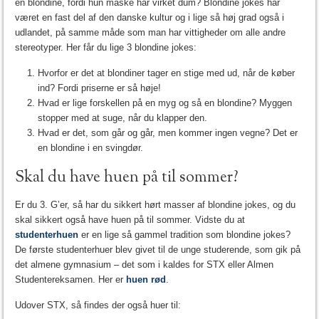
en blondine, fordi hun måske har virket dum? Blondine jokes har
været en fast del af den danske kultur og i lige så høj grad også i
udlandet, på samme måde som man har vittigheder om alle andre
stereotyper. Her får du lige 3 blondine jokes:
Hvorfor er det at blondiner tager en stige med ud, når de køber
ind? Fordi priserne er så høje!
Hvad er lige forskellen på en myg og så en blondine? Myggen
stopper med at suge, når du klapper den.
Hvad er det, som går og går, men kommer ingen vegne? Det er
en blondine i en svingdør.
Skal du have huen på til sommer?
Er du 3. G’er, så har du sikkert hørt masser af blondine jokes, og du
skal sikkert også have huen på til sommer. Vidste du at
studenterhuen
er en lige så gammel tradition som blondine jokes?
De første studenterhuer blev givet til de unge studerende, som gik på
det almene gymnasium – det som i kaldes for STX eller Almen
Studentereksamen. Her er
huen rød
.
Udover STX, så findes der også huer til: