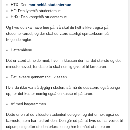
HTX: Den
marineblå studenterhue
HF: Den lyseblå studenterhue
HHX: Den kongeblå studenterhue
Og hvis du skal have hue på, så skal du helt sikkert også på
studenterkørsel, og der skal du være særligt opmærksom på
følgende regler:
Hattemålene
Det er værd at holde med, hvem i klassen der har det største og det
mindste hoved, for disse to skal nemlig give øl til køreturen.
Det laveste gennemsnit i klassen
Hvis du ikke var så dygtig i skolen, så må du desværre også punge
op, for det koster nemlig også en kasse øl på turen.
Af med hageremmen
Dette er en af de vildeste studenterhueregler, og det er nok også de
færreste, som har fuldført den. Den går ud på, at hvis du har været til
udpumpning efter studenterkørslen og har formået at score en