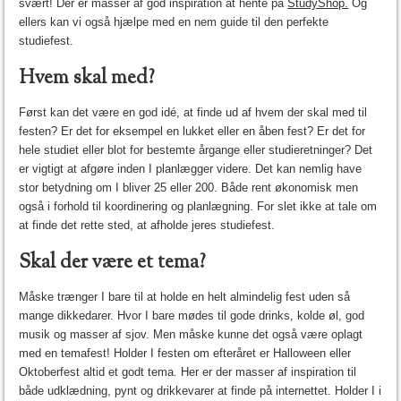
svært! Der er masser af god inspiration at hente på
StudyShop.
Og
ellers kan vi også hjælpe med en nem guide til den perfekte
studiefest.
Hvem skal med?
Først kan det være en god idé, at finde ud af hvem der skal med til
festen? Er det for eksempel en lukket eller en åben fest? Er det for
hele studiet eller blot for bestemte årgange eller studieretninger? Det
er vigtigt at afgøre inden I planlægger videre. Det kan nemlig have
stor betydning om I bliver 25 eller 200. Både rent økonomisk men
også i forhold til koordinering og planlægning. For slet ikke at tale om
at finde det rette sted, at afholde jeres studiefest.
Skal der være et tema?
Måske trænger I bare til at holde en helt almindelig fest uden så
mange dikkedarer. Hvor I bare mødes til gode drinks, kolde øl, god
musik og masser af sjov. Men måske kunne det også være oplagt
med en temafest! Holder I festen om efteråret er Halloween eller
Oktoberfest altid et godt tema. Her er der masser af inspiration til
både udklædning, pynt og drikkevarer at finde på internettet. Holder I i