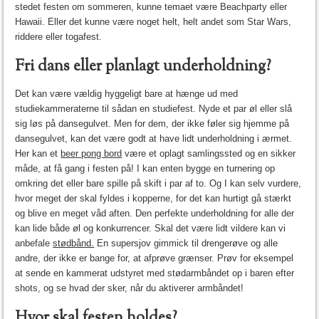
stedet festen om sommeren, kunne temaet være Beachparty eller
Hawaii. Eller det kunne være noget helt, helt andet som Star Wars,
riddere eller togafest.
Fri dans eller planlagt underholdning?
Det kan være vældig hyggeligt bare at hænge ud med
studiekammeraterne til sådan en studiefest. Nyde et par øl eller slå
sig løs på dansegulvet. Men for dem, der ikke føler sig hjemme på
dansegulvet, kan det være godt at have lidt underholdning i ærmet.
Her kan et
beer pong bord
være et oplagt samlingssted og en sikker
måde, at få gang i festen på! I kan enten bygge en turnering op
omkring det eller bare spille på skift i par af to. Og I kan selv vurdere,
hvor meget der skal fyldes i kopperne, for det kan hurtigt gå stærkt
og blive en meget våd aften. Den perfekte underholdning for alle der
kan lide både øl og konkurrencer. Skal det være lidt vildere kan vi
anbefale
stødbånd.
En supersjov gimmick til drengerøve og alle
andre, der ikke er bange for, at afprøve grænser. Prøv for eksempel
at sende en kammerat udstyret med stødarmbåndet op i baren efter
shots, og se hvad der sker, når du aktiverer armbåndet!
Hvor skal festen holdes?