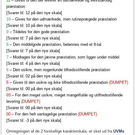
11
– Gives til den der leverer en udmærkede og selvstændig
præstation
[Svarer til: 12 på den nye skala]
10
– Gives for den udmærkede, men rutineprægede præstation
[Svarer til: 10 på den nye skala]
9
– Tildeles for den gode præstation
[Svarer til: 7 på den nye skala]
8
– Den middelgode præstation, belønnes med et 8-tal
[Svarer til: 7 på den nye skala]
7
– Modtages for den jævne præstation, som ligger under middel
[Svarer til: 4 på den nye skala]
6
– Den usikre, men nogenlunde tilfredsstillende præstation
[Svarer til: 02 på den nye skala]
5
– Gives til den usikre og ikke tilfredsstillende præstation
(DUMPET)
[Svarer til: 00 på den nye skala]
03
– For den meget usikre, meget mangelfulde og utilfredsstillende
levering
(DUMPET)
[Svarer til: 00 på den nye skala]
00
– For den helt uantagelige præstation
(DUMPET)
[Svarer til: -3 på den nye skala]
Omregningen af de 2 forskellige karakterskala, er sket ud fra
UVMs