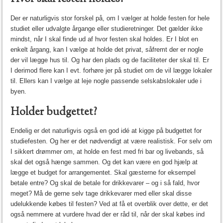
Der er naturligvis stor forskel på, om I vælger at holde festen for hele
studiet eller udvalgte årgange eller studieretninger. Det gælder ikke
mindst, når I skal finde ud af hvor festen skal holdes. Er I blot en
enkelt årgang, kan I vælge at holde det privat, såfremt der er nogle
der vil lægge hus til. Og har den plads og de faciliteter der skal til. Er
I derimod flere kan I evt. forhøre jer på studiet om de vil lægge lokaler
til. Ellers kan I vælge at leje nogle passende selskabslokaler ude i
byen.
Holder budgettet?
Endelig er det naturligvis også en god idé at kigge på budgettet for
studiefesten. Og her er det nødvendigt at være realistisk. For selv om
I sikkert drømmer om, at holde en fest med fri bar og livebands, så
skal det også hænge sammen. Og det kan være en god hjælp at
lægge et budget for arrangementet. Skal gæsterne for eksempel
betale entre? Og skal de betale for drikkevarer – og i så fald, hvor
meget? Må de gerne selv tage drikkevarer med eller skal disse
udelukkende købes til festen? Ved at få et overblik over dette, er det
også nemmere at vurdere hvad der er råd til, når der skal købes ind