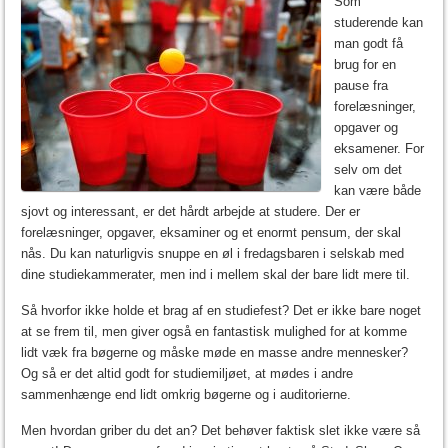
Som
studerende kan
man godt få
brug for en
pause fra
forelæsninger,
opgaver og
eksamener. For
selv om det
kan være både
sjovt og interessant, er det hårdt arbejde at studere. Der er
forelæsninger, opgaver, eksaminer og et enormt pensum, der skal
nås. Du kan naturligvis snuppe en øl i fredagsbaren i selskab med
dine studiekammerater, men ind i mellem skal der bare lidt mere til.
Så hvorfor ikke holde et brag af en studiefest? Det er ikke bare noget
at se frem til, men giver også en fantastisk mulighed for at komme
lidt væk fra bøgerne og måske møde en masse andre mennesker?
Og så er det altid godt for studiemiljøet, at mødes i andre
sammenhænge end lidt omkrig bøgerne og i auditorierne.
Men hvordan griber du det an? Det behøver faktisk slet ikke være så